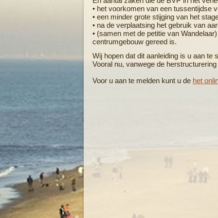
En aantal zaken die de BVP in het verle
• het voorkomen van een tussentijdse v
• een minder grote stijging van het stage
• na de verplaatsing het gebruik van aar
• (samen met de petitie van Wandelaar) 
centrumgebouw gereed is.
Wij hopen dat dit aanleiding is u aan te
Vooral nu, vanwege de herstructurering i
Voor u aan te melden kunt u de
het onl