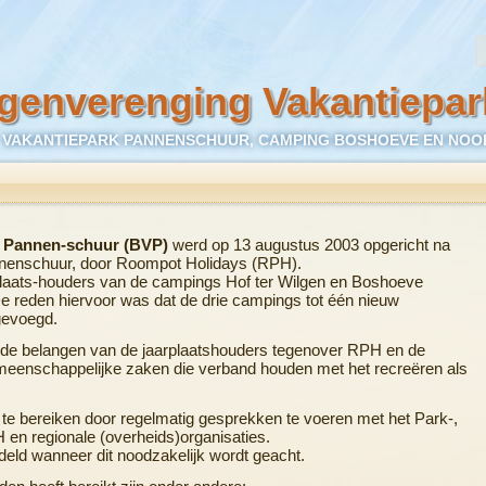
genverenging Vakantiepa
VAKANTIEPARK PANNENSCHUUR, CAMPING BOSHOEVE EN NOO
k Pannen-schuur (BVP)
werd op 13 augustus 2003 opgericht na
nenschuur, door Roompot Holidays (RPH).
laats-houders van de campings Hof ter Wilgen en Boshoeve
 De reden hiervoor was dat de drie campings tot één nieuw
evoegd.
n de belangen van de jaarplaatshouders tegenover RPH en de
emeenschappelijke zaken die verband houden met het recreëren als
t te bereiken door regelmatig gesprekken te voeren met het Park-,
en regionale (overheids)organisaties.
eld wanneer dit noodzakelijk wordt geacht.