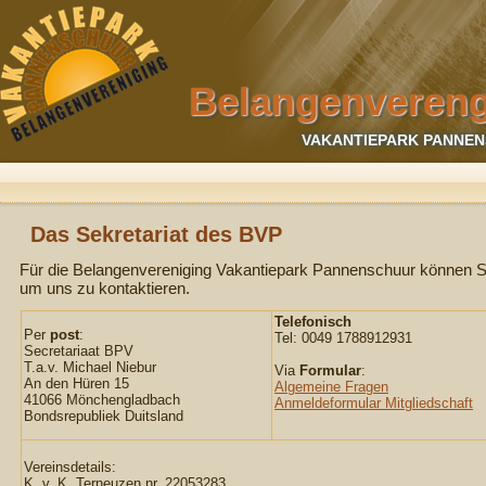
Belangenvereng
VAKANTIEPARK PANNEN
Das Sekretariat des BVP
Für die Belangenvereniging Vakantiepark Pannenschuur können S
um uns zu kontaktieren.
Telefonisch
Per
post
:
Tel: 0049 1788912931
Secretariaat BPV
T.a.v. Michael Niebur
Via
Formular
:
An den Hüren 15
Algemeine Fragen
41066 Mönchengladbach
Anmeldeformular Mitgliedschaft
Bondsrepubliek Duitsland
Vereinsdetails:
K. v. K. Terneuzen nr. 22053283